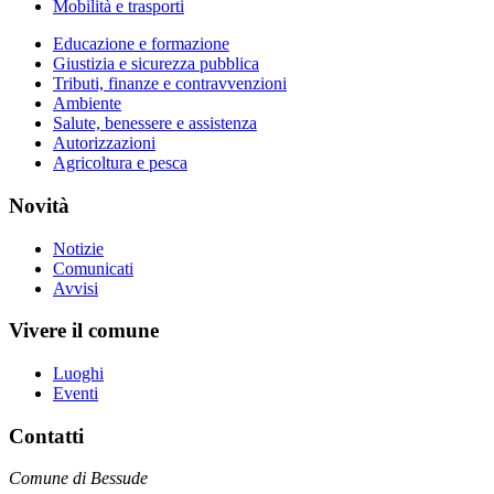
Mobilità e trasporti
Educazione e formazione
Giustizia e sicurezza pubblica
Tributi, finanze e contravvenzioni
Ambiente
Salute, benessere e assistenza
Autorizzazioni
Agricoltura e pesca
Novità
Notizie
Comunicati
Avvisi
Vivere il comune
Luoghi
Eventi
Contatti
Comune di Bessude