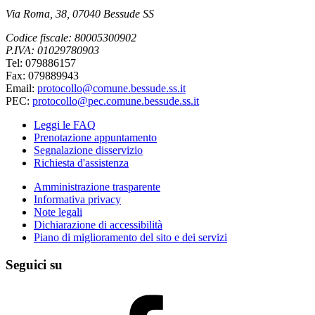
Via Roma, 38, 07040 Bessude SS
Codice fiscale: 80005300902
P.IVA: 01029780903
Tel: 079886157
Fax: 079889943
Email:
protocollo@comune.bessude.ss.it
PEC:
protocollo@pec.comune.bessude.ss.it
Leggi le FAQ
Prenotazione appuntamento
Segnalazione disservizio
Richiesta d'assistenza
Amministrazione trasparente
Informativa privacy
Note legali
Dichiarazione di accessibilità
Piano di miglioramento del sito e dei servizi
Seguici su